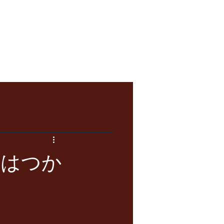
LOG
嘘はつか