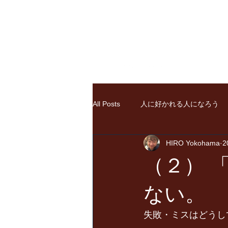
Ho
All Posts
人に好かれる人になろう
HIRO Yokohama
2
（２） 
ない。
失敗・ミスはどうし