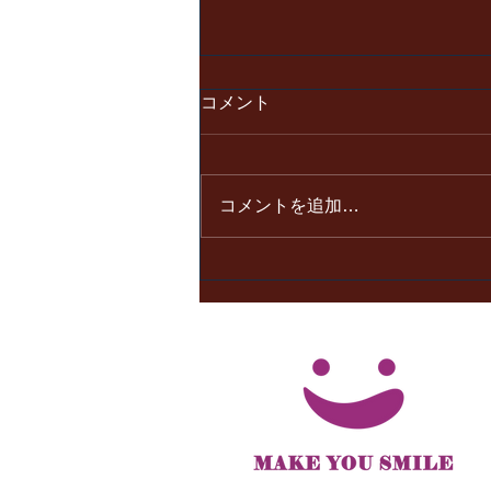
コメント
コメントを追加…
（１） 元気なあいさつと返事
は、「はい︕」。いつも⼼の
こもった「ありがとう」を。