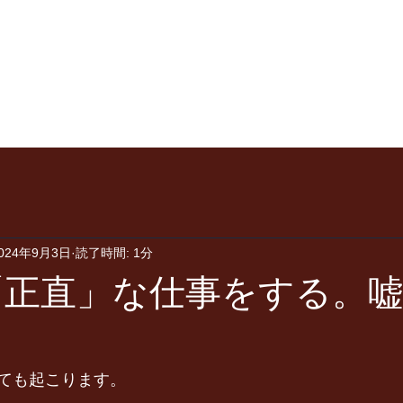
外国人介護ヘルパーの育成・採用・雇用管理
​株式会社MAKE YOU SMILE
me
AboutUs
Services
Recruit
Ask Us
B
024年9月3日
読了時間: 1分
「正直」な仕事をする。
ても起こります。